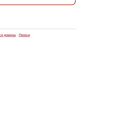
ся домены
·
Прокси