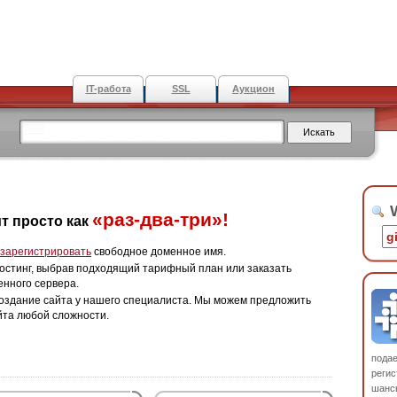
IT-работа
SSL
Аукцион
W
«раз-два-три»!
т просто как
зарегистрировать
свободное доменное имя.
остинг, выбрав подходящий тарифный план или заказать
енного сервера.
оздание сайта у нашего специалиста. Мы можем предложить
йта любой сложности.
пода
регис
шанс