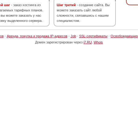
ой шаг
- заказ хостинга из
Шаг третий
- создание сайта. Вы
агаемых тарифных планов.
можете заказать сайт любой
 вы можете заказать у нас
сложности, связавшись с нашим
овку выделенного сервера.
специалистом.
ов
·
Аренда, покупка и продажа IP-адресов
·
Job
·
SSL-сертификаты
·
Освобождающие
Домен зарегистрирован через
i7.RU
.
Whois